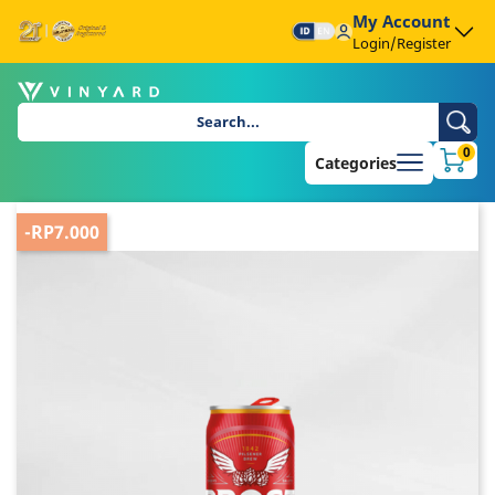
My Account
Login/Register
0
Categories
-RP7.000