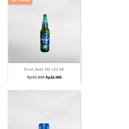
Prost Beer Btl 330 Ml
Harga biasa
Harga
Rp35.000
Rp26.000