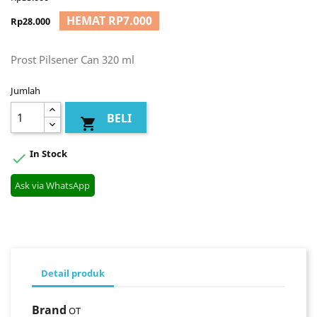
HEMAT RP7.000
Rp28.000
Prost Pilsener Can 320 ml
Jumlah
BELI

In Stock

Ask via WhatsApp
Detail produk
Brand
OT