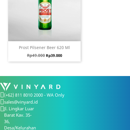
Prost Pilsener Beer 620 Ml
Harga biasa
Harga
Rp49.000
Rp39.000
(+62) 811 8010 2000 - WA Only
sales@vinyard.id
Jl. Lingkar Luar
Barat Kav. 35-
36,
Desa/Kelurahan