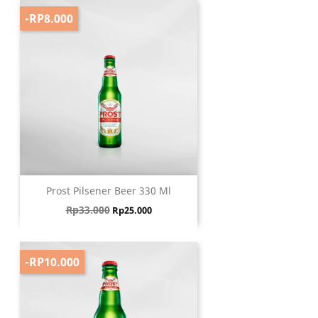
-RP8.000
Prost Pilsener Beer 330 Ml
Harga biasa
Harga
Rp33.000
Rp25.000
-RP10.000