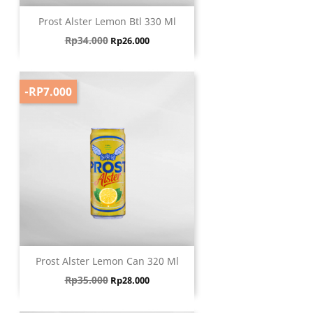
Prost Alster Lemon Btl 330 Ml
Harga biasa
Harga
Rp34.000
Rp26.000
-RP7.000
Prost Alster Lemon Can 320 Ml
Harga biasa
Harga
Rp35.000
Rp28.000