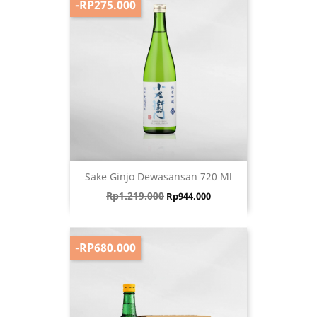
-RP275.000
Sake Ginjo Dewasansan 720 Ml
Harga biasa
Harga
Rp1.219.000
Rp944.000
-RP680.000