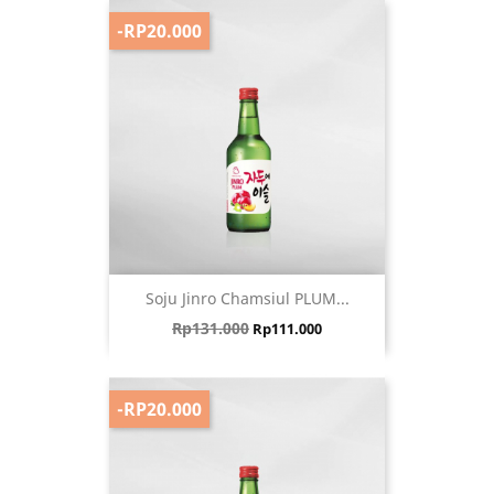
-RP20.000
Soju Jinro Chamsiul PLUM...
Harga biasa
Harga
Rp131.000
Rp111.000
-RP20.000