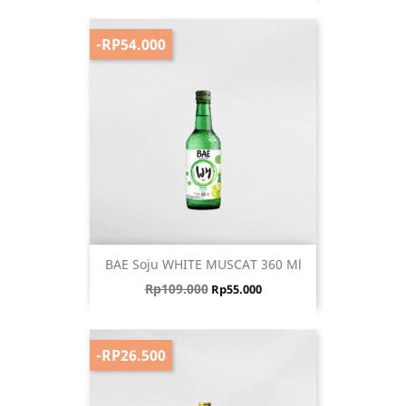
-RP54.000
BAE Soju WHITE MUSCAT 360 Ml
Harga biasa
Harga
Rp109.000
Rp55.000
-RP26.500