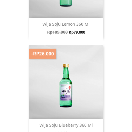
Wija Soju Lemon 360 Ml
Harga biasa
Harga
Rp109.000
Rp79.000
-RP26.000
Wija Soju Blueberry 360 Ml