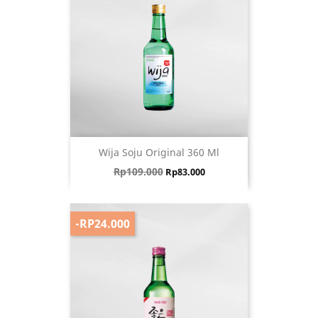
Wija Soju Original 360 Ml
Harga biasa
Harga
Rp109.000
Rp83.000
-RP24.000