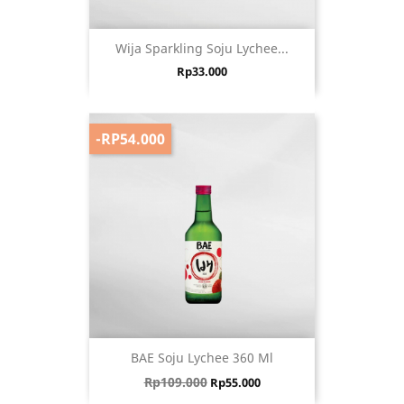
Wija Sparkling Soju Lychee...
Harga
Rp33.000
-RP54.000
BAE Soju Lychee 360 Ml
Harga biasa
Harga
Rp109.000
Rp55.000