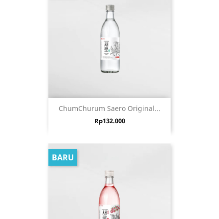
ChumChurum Saero Original...
Harga
Rp132.000
BARU