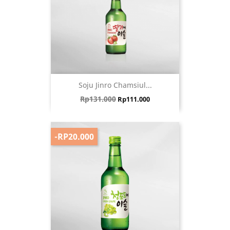
Soju Jinro Chamsiul...
Harga biasa
Harga
Rp131.000
Rp111.000
-RP20.000