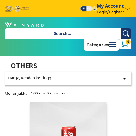
My Account
Login/Register
0
Categories
OTHERS
Harga, Rendah ke Tinggi

Menunjukkan 1-32 dari 37 barang