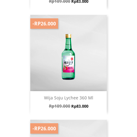
Harga biasa
Harga
Rp109.000
Rp83.000
-RP26.000
Wija Soju Lychee 360 Ml
Harga biasa
Harga
Rp109.000
Rp83.000
-RP26.000