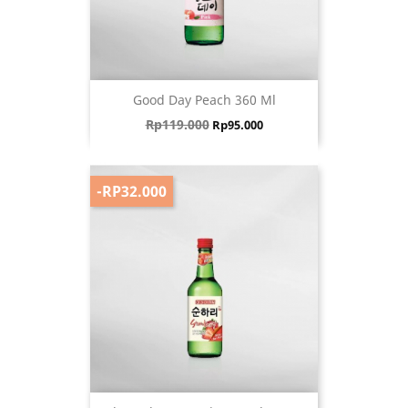
Good Day Peach 360 Ml
Harga biasa
Harga
Rp119.000
Rp95.000
-RP32.000