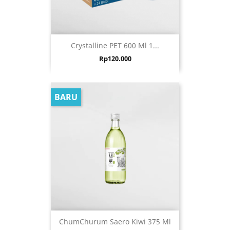
Crystalline PET 600 Ml 1...
Harga
Rp120.000
BARU
ChumChurum Saero Kiwi 375 Ml