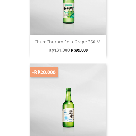
ChumChurum Soju Grape 360 Ml
Harga biasa
Harga
Rp131.000
Rp99.000
-RP20.000