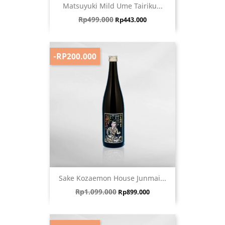
Matsuyuki Mild Ume Tairiku...
Harga biasa
Harga
Rp499.000
Rp443.000
-RP200.000
Sake Kozaemon House Junmai...
Harga biasa
Harga
Rp1.099.000
Rp899.000