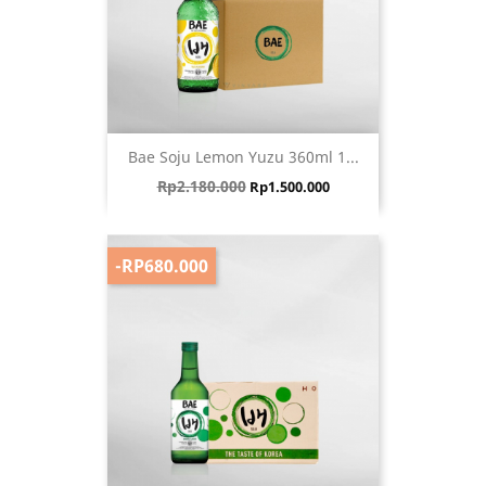
Bae Soju Lemon Yuzu 360ml 1...
Harga biasa
Harga
Rp2.180.000
Rp1.500.000
-RP680.000