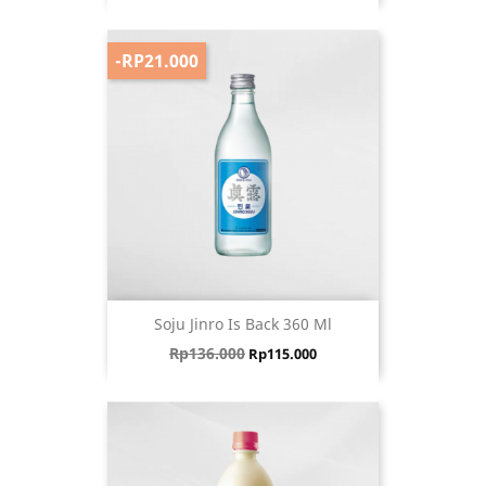
-RP21.000
Soju Jinro Is Back 360 Ml
Harga biasa
Harga
Rp136.000
Rp115.000