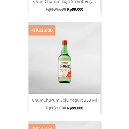
ChumChurum Soju Strawberry...
Harga biasa
Harga
Rp131.000
Rp99.000
-RP32.000
ChumChurum Soju Yogurt 360 Ml
Harga biasa
Harga
Rp131.000
Rp99.000
-RP32.000