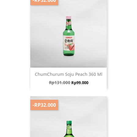
ChumChurum Soju Peach 360 Ml
Harga biasa
Harga
Rp131.000
Rp99.000
-RP32.000