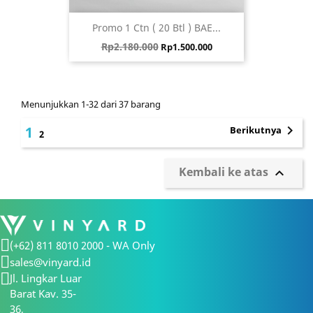
Promo 1 Ctn ( 20 Btl ) BAE...
Harga biasa
Harga
Rp2.180.000
Rp1.500.000
Menunjukkan 1-32 dari 37 barang

1
Berikutnya
2
Kembali ke atas

(+62) 811 8010 2000 - WA Only
sales@vinyard.id
Jl. Lingkar Luar
Barat Kav. 35-
36,