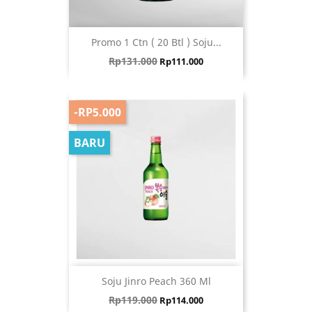
Promo 1 Ctn ( 20 Btl ) Soju...
Harga biasa
Harga
Rp131.000
Rp111.000
-RP5.000
BARU
Soju Jinro Peach 360 Ml
Harga biasa
Harga
Rp119.000
Rp114.000