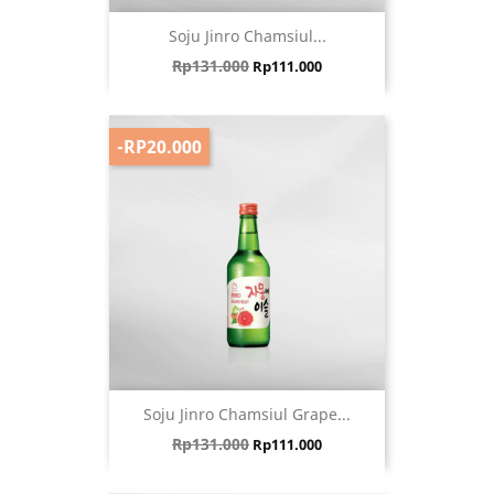
Soju Jinro Chamsiul...
Harga biasa
Harga
Rp131.000
Rp111.000
-RP20.000
Soju Jinro Chamsiul Grape...
Harga biasa
Harga
Rp131.000
Rp111.000