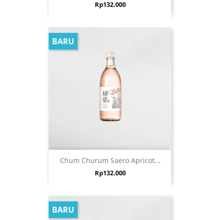
Harga
Rp132.000
BARU
Chum Churum Saero Apricot...
Harga
Rp132.000
BARU