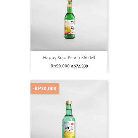
Happy Soju Peach 360 Ml
Harga biasa
Harga
Rp99.000
Rp72.500
-RP30.000