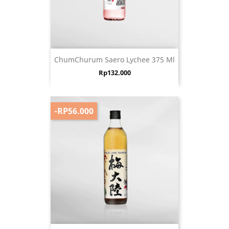
ChumChurum Saero Lychee 375 Ml
Harga
Rp132.000
-RP56.000