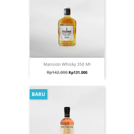
Mansion Whisky 350 Ml
Harga biasa
Harga
Rp142.000
Rp131.000
BARU