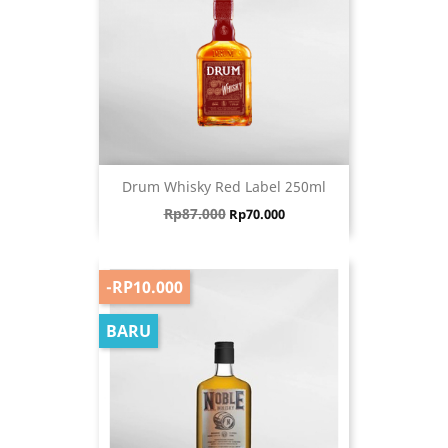
Drum Whisky Red Label 250ml
Harga biasa
Harga
Rp87.000
Rp70.000
-RP10.000
BARU