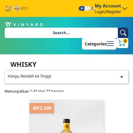
My Account
Login/Register
0
Categories
WHISKY
Harga, Rendah ke Tinggi

Menunjukkan 1-32 dari 77 barang
-RP2.500