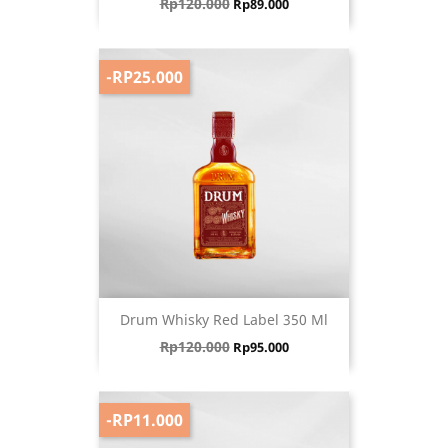
Harga biasa
Harga
Rp120.000
Rp89.000
-RP25.000
Drum Whisky Red Label 350 Ml
Harga biasa
Harga
Rp120.000
Rp95.000
-RP11.000