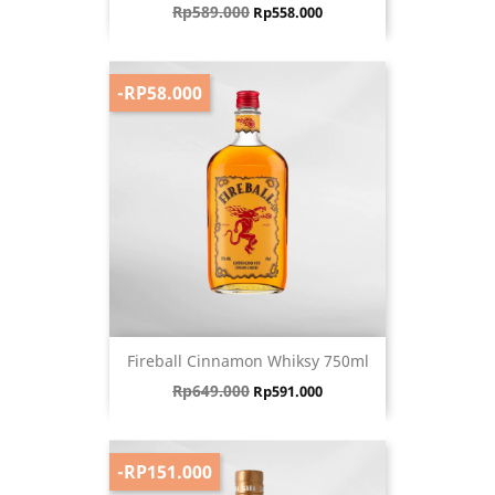
Harga biasa
Harga
Rp589.000
Rp558.000
-RP58.000
Fireball Cinnamon Whiksy 750ml
Harga biasa
Harga
Rp649.000
Rp591.000
-RP151.000