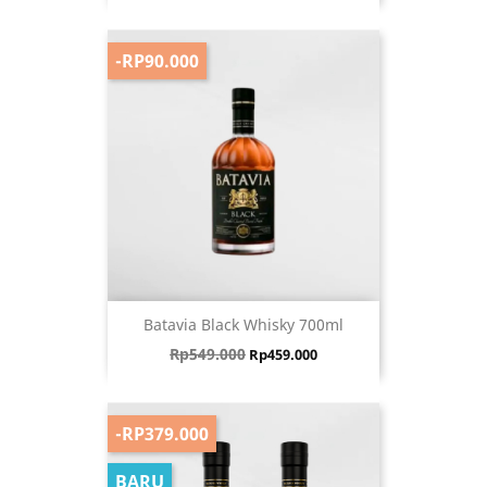
-RP90.000
Batavia Black Whisky 700ml
Harga biasa
Harga
Rp549.000
Rp459.000
-RP379.000
BARU