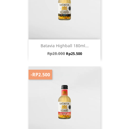
Batavia Highball 180ml...
Harga biasa
Harga
Rp28.000
Rp25.500
-RP2.500