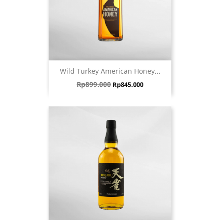
Wild Turkey American Honey...
Harga biasa
Harga
Rp899.000
Rp845.000