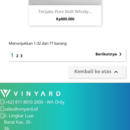
Tenjaku Pure Malt Whisky...
Harga
Rp880.000
Menunjukkan 1-32 dari 77 barang

1
Berikutnya
2
3
Kembali ke atas

(+62) 811 8010 2000 - WA Only
sales@vinyard.id
Jl. Lingkar Luar
Barat Kav. 35-
36,