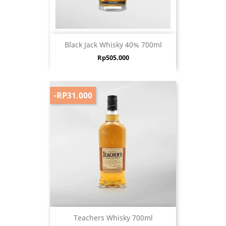
Black Jack Whisky 40% 700ml
Harga
Rp505.000
-RP31.000
Teachers Whisky 700ml