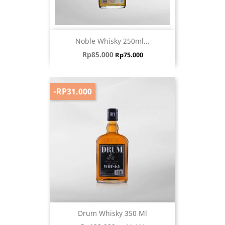
Noble Whisky 250ml...
Harga biasa
Harga
Rp85.000
Rp75.000
-RP31.000
Drum Whisky 350 Ml