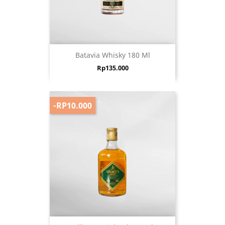
Batavia Whisky 180 Ml
Harga
Rp135.000
-RP10.000