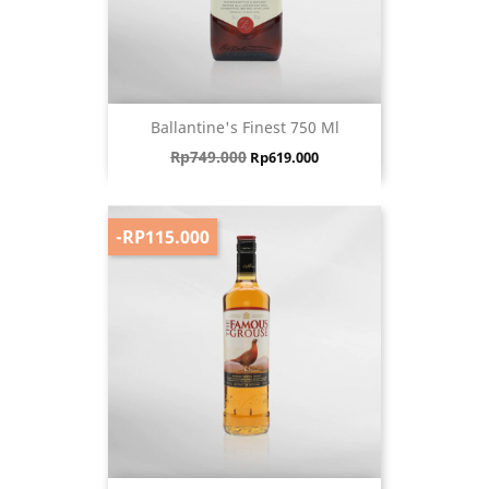
Ballantine's Finest 750 Ml
Harga biasa
Harga
Rp749.000
Rp619.000
-RP115.000