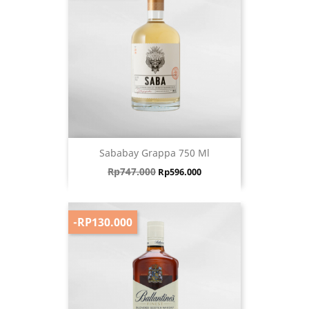
Sababay Grappa 750 Ml
Harga biasa
Harga
Rp747.000
Rp596.000
-RP130.000