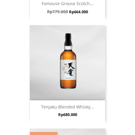
Famouse Grouse Scotch...
Harga biasa
Harga
Rp779.000
Rp664.000
Tenjaku Blended Whisky...
Harga
Rp680.000