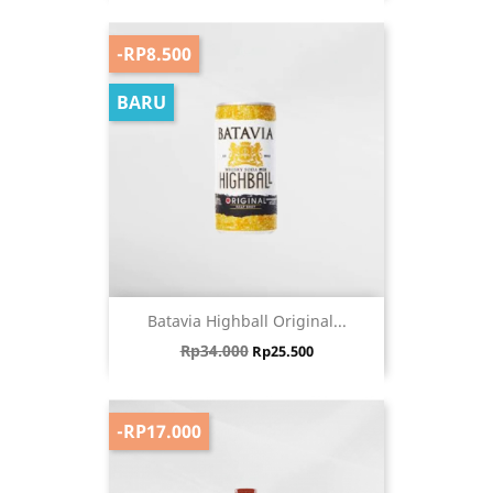
-RP8.500
BARU
Batavia Highball Original...
Harga biasa
Harga
Rp34.000
Rp25.500
-RP17.000