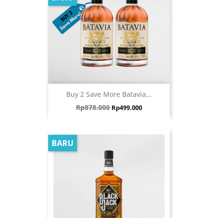
Buy 2 Save More Batavia...
Harga biasa
Harga
Rp878.000
Rp499.000
BARU