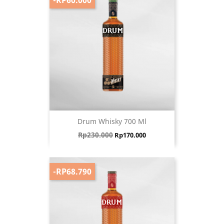
Drum Whisky 700 Ml
Harga biasa
Harga
Rp230.000
Rp170.000
-RP68.790