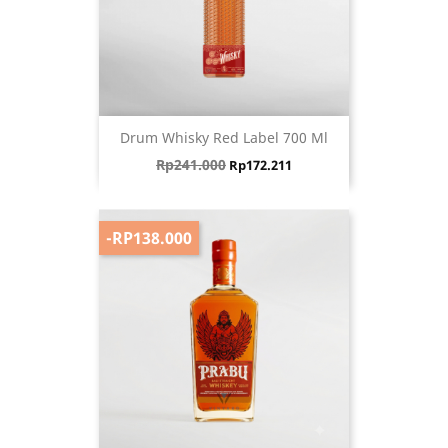
Drum Whisky Red Label 700 Ml
Harga biasa
Harga
Rp241.000
Rp172.211
-RP138.000