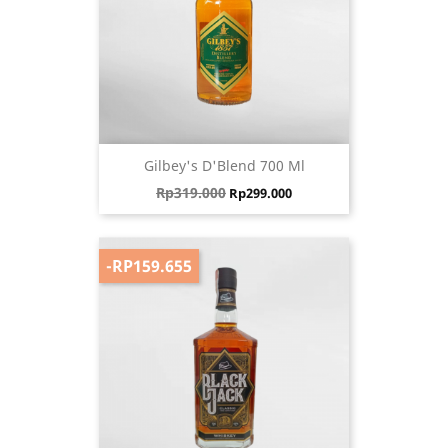
Gilbey's D'Blend 700 Ml
Harga biasa
Harga
Rp319.000
Rp299.000
-RP159.655