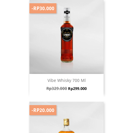
-RP30.000
Vibe Whisky 700 Ml
Harga biasa
Harga
Rp329.000
Rp299.000
-RP20.000