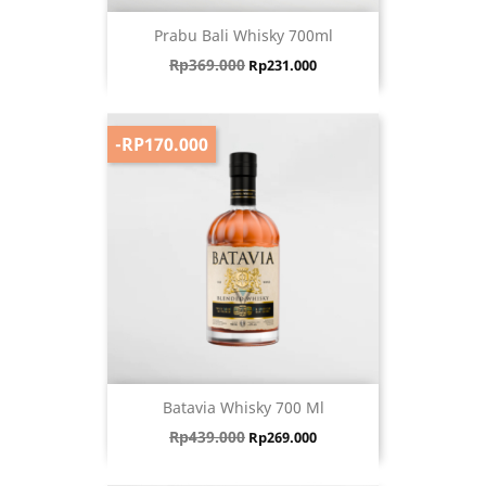
Prabu Bali Whisky 700ml
Harga biasa
Harga
Rp369.000
Rp231.000
-RP170.000
Batavia Whisky 700 Ml
Harga biasa
Harga
Rp439.000
Rp269.000