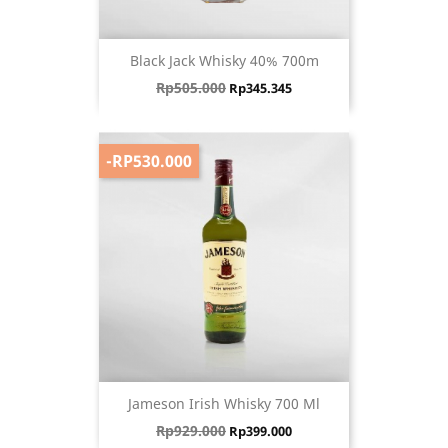
Black Jack Whisky 40% 700m
Harga biasa
Harga
Rp505.000
Rp345.345
-RP530.000
Jameson Irish Whisky 700 Ml
Harga biasa
Harga
Rp929.000
Rp399.000