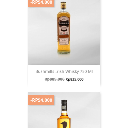
-RP54.000
Bushmills Irish Whisky 750 Ml
Harga biasa
Harga
Rp889.000
Rp835.000
-RP54.000