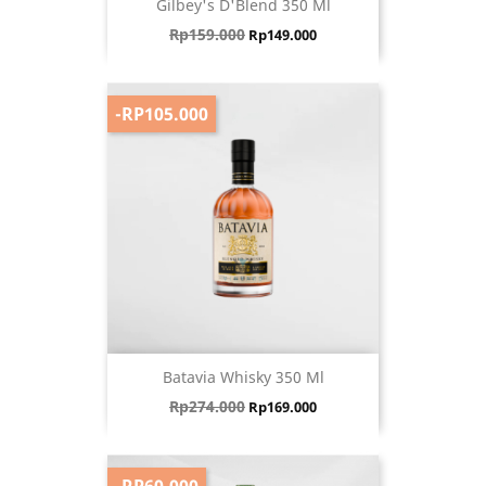
Gilbey's D'Blend 350 Ml
Harga biasa
Harga
Rp159.000
Rp149.000
-RP105.000
Batavia Whisky 350 Ml
Harga biasa
Harga
Rp274.000
Rp169.000
-RP60.000