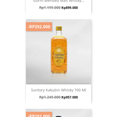
Storm Blended Malt Whisky...
Harga biasa
Harga
Rp1.199.000
Rp899.000
-RP292.000
Suntory Kakubin Whisky 700 Ml
Harga biasa
Harga
Rp1.249.000
Rp957.000
-RP182.000