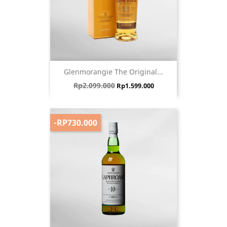
Glenmorangie The Original...
Harga biasa
Harga
Rp2.099.000
Rp1.599.000
-RP730.000