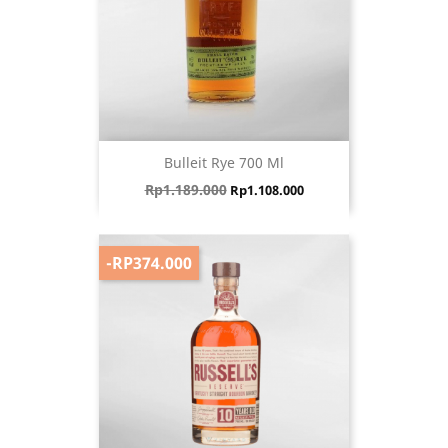
Bulleit Rye 700 Ml
Harga biasa
Harga
Rp1.189.000
Rp1.108.000
-RP374.000