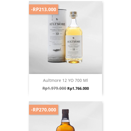
-RP213.000
Aultmore 12 YO 700 Ml
Harga biasa
Harga
Rp1.979.000
Rp1.766.000
-RP270.000