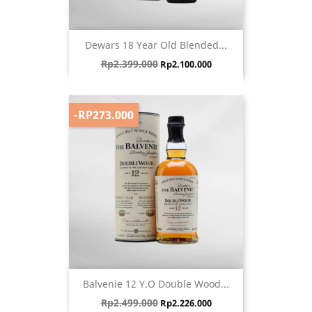
Dewars 18 Year Old Blended...
Harga biasa
Harga
Rp2.399.000
Rp2.100.000
-RP273.000
Balvenie 12 Y.O Double Wood...
Harga biasa
Harga
Rp2.499.000
Rp2.226.000