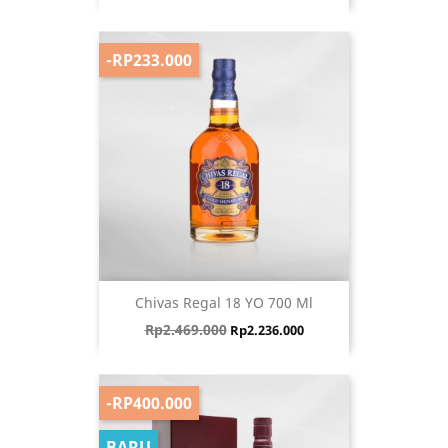
-RP233.000
Chivas Regal 18 YO 700 Ml
Harga biasa
Harga
Rp2.469.000
Rp2.236.000
-RP400.000
BARU