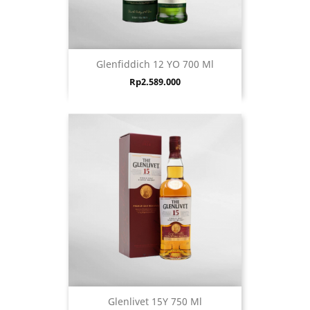
Glenfiddich 12 YO 700 Ml
Harga
Rp2.589.000
Glenlivet 15Y 750 Ml