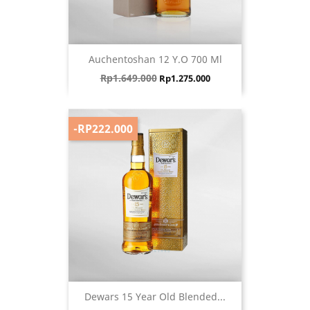
Auchentoshan 12 Y.O 700 Ml
Harga biasa
Harga
Rp1.649.000
Rp1.275.000
-RP222.000
Dewars 15 Year Old Blended...