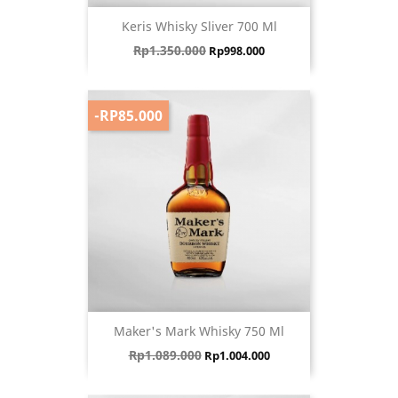
Keris Whisky Sliver 700 Ml
Harga biasa
Harga
Rp1.350.000
Rp998.000
-RP85.000
Maker's Mark Whisky 750 Ml
Harga biasa
Harga
Rp1.089.000
Rp1.004.000