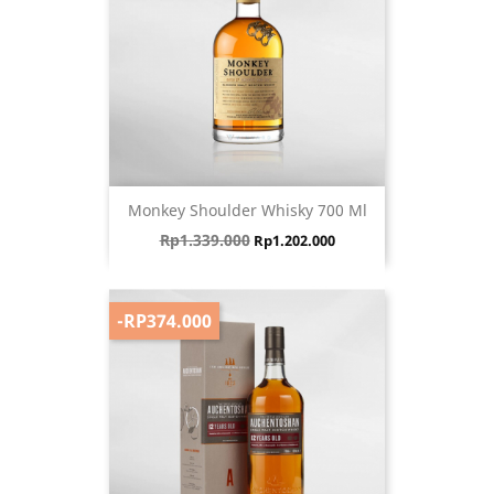
Monkey Shoulder Whisky 700 Ml
Harga biasa
Harga
Rp1.339.000
Rp1.202.000
-RP374.000