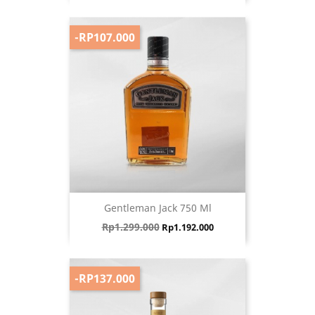
-RP107.000
Gentleman Jack 750 Ml
Harga biasa
Harga
Rp1.299.000
Rp1.192.000
-RP137.000