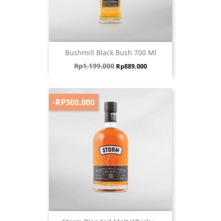
Bushmill Black Bush 700 Ml
Harga biasa
Harga
Rp1.199.000
Rp889.000
-RP300.000