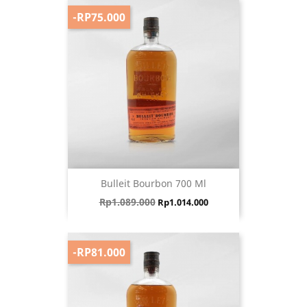
-RP75.000
Bulleit Bourbon 700 Ml
Harga biasa
Harga
Rp1.089.000
Rp1.014.000
-RP81.000