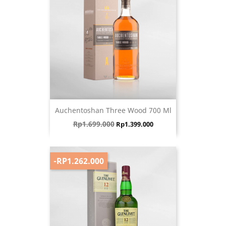
Auchentoshan Three Wood 700 Ml
Harga biasa
Harga
Rp1.699.000
Rp1.399.000
-RP1.262.000