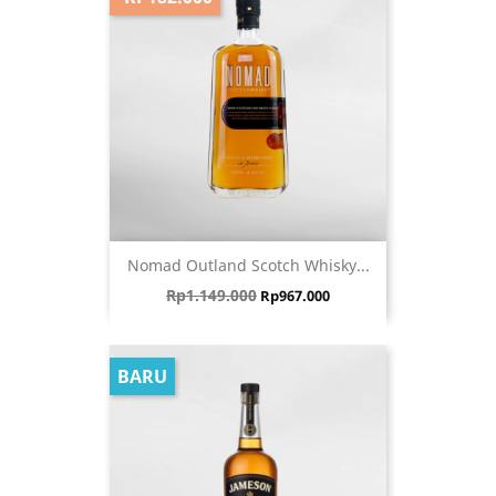
Nomad Outland Scotch Whisky...
Harga biasa
Harga
Rp1.149.000
Rp967.000
BARU