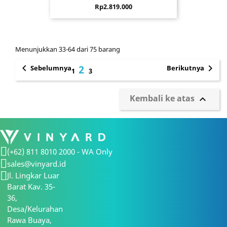
Harga
Rp2.819.000
Menunjukkan 33-64 dari 75 barang


2
Sebelumnya
Berikutnya
1
3
Kembali ke atas

(+62) 811 8010 2000 - WA Only
sales@vinyard.id
Jl. Lingkar Luar
Barat Kav. 35-
36,
Desa/Kelurahan
Rawa Buaya,