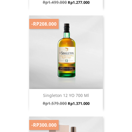
Harga biasa
Harga
Rp1.499.000
Rp1.277.000
-RP208.000
Singleton 12 YO 700 Ml
Harga biasa
Harga
Rp1.579.000
Rp1.371.000
-RP300.000