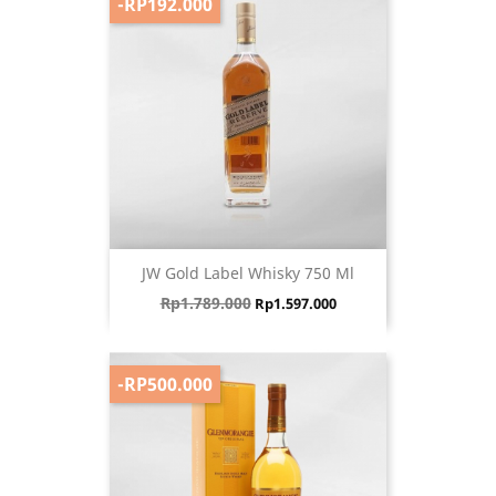
-RP192.000
JW Gold Label Whisky 750 Ml
Harga biasa
Harga
Rp1.789.000
Rp1.597.000
-RP500.000