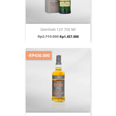
Glenlivet 12Y 750 Ml
Harga biasa
Harga
Rp2.719.000
Rp1.457.000
-RP430.000