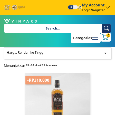
My Account
Login/Register
0
Categories
Harga, Rendah ke Tinggi

Menunjukkan 33-64 dari 75 barang
-RP310.000