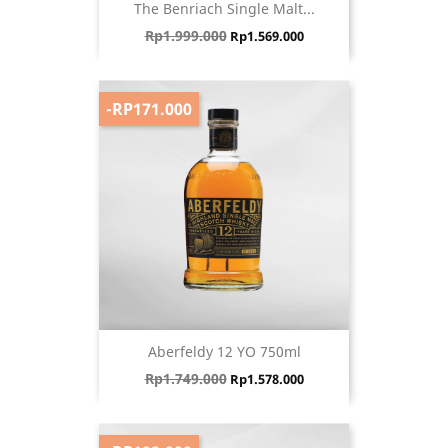
The Benriach Single Malt...
Harga biasa
Harga
Rp1.999.000
Rp1.569.000
-RP171.000
Aberfeldy 12 YO 750ml
Harga biasa
Harga
Rp1.749.000
Rp1.578.000