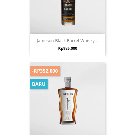
Jameson Black Barrel Whisky...
Harga
Rp985.000
-RP352.000
BARU