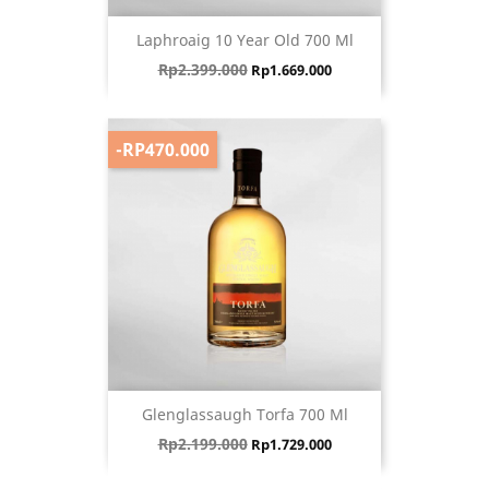
Laphroaig 10 Year Old 700 Ml
Harga biasa
Harga
Rp2.399.000
Rp1.669.000
-RP470.000
Glenglassaugh Torfa 700 Ml
Harga biasa
Harga
Rp2.199.000
Rp1.729.000