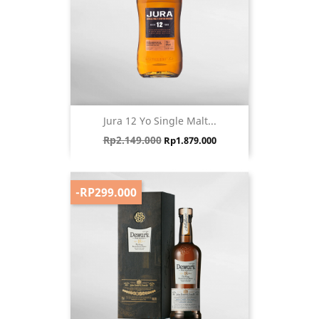
Jura 12 Yo Single Malt...
Harga biasa
Harga
Rp2.149.000
Rp1.879.000
-RP299.000