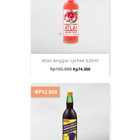
Atlas Anggur Lychee 620ml
Harga biasa
Harga
Rp105.000
Rp74.000
-RP12.000