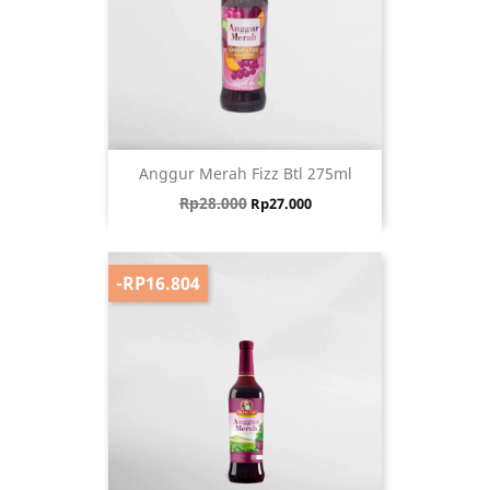
Anggur Merah Fizz Btl 275ml
Harga biasa
Harga
Rp28.000
Rp27.000
-RP16.804