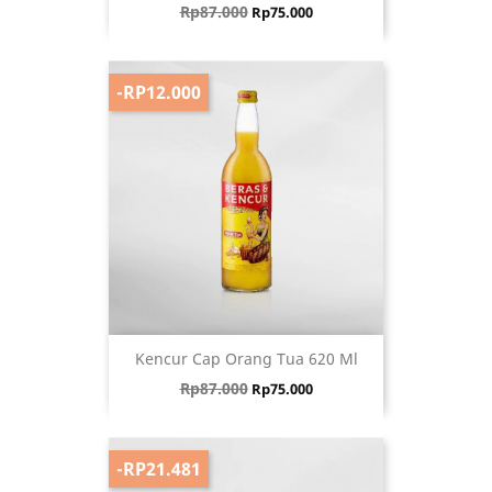
Harga biasa
Harga
Rp87.000
Rp75.000
-RP12.000
Kencur Cap Orang Tua 620 Ml
Harga biasa
Harga
Rp87.000
Rp75.000
-RP21.481