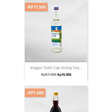
-RP17.000
Anggur Putih Cap Orang Tua...
Harga biasa
Harga
Rp87.000
Rp70.000
-RP7.000