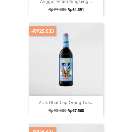
Anggur Hitam Gingseng...
Harga biasa
Harga
Rp97.000
Rp64.391
-RP25.933
Arak Obat Cap Orang Tua...
Harga biasa
Harga
Rp93.500
Rp67.568
-RP28.624