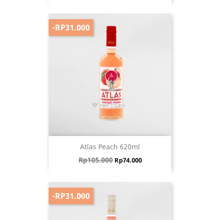
-RP31.000
Atlas Peach 620ml
Harga biasa
Harga
Rp105.000
Rp74.000
-RP31.000