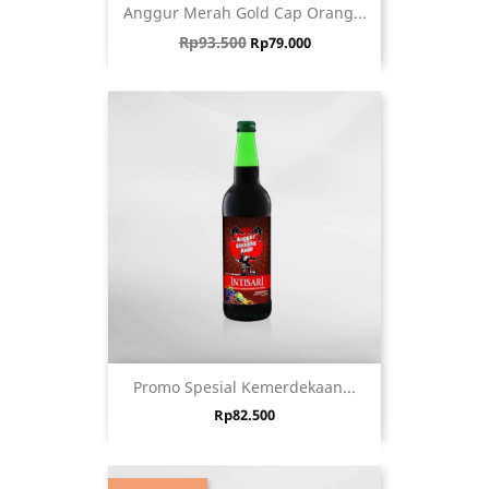
Anggur Merah Gold Cap Orang...
Harga biasa
Harga
Rp93.500
Rp79.000
Promo Spesial Kemerdekaan...
Harga
Rp82.500