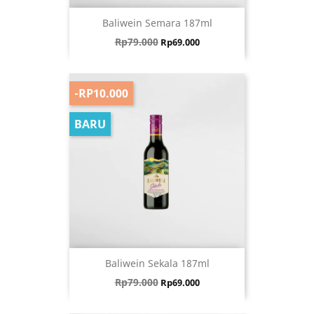
Baliwein Semara 187ml
Harga biasa
Harga
Rp79.000
Rp69.000
-RP10.000
BARU
Baliwein Sekala 187ml
Harga biasa
Harga
Rp79.000
Rp69.000