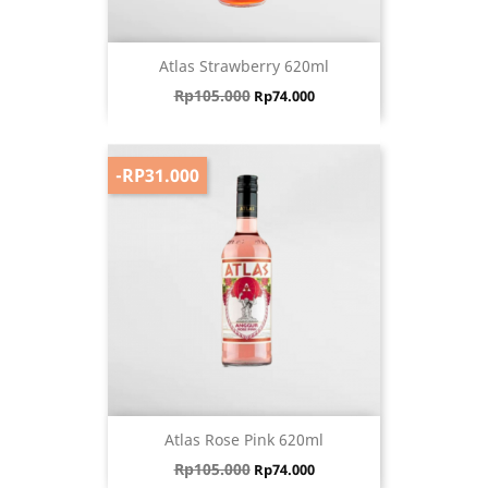
Atlas Strawberry 620ml
Harga biasa
Harga
Rp105.000
Rp74.000
-RP31.000
Atlas Rose Pink 620ml
Harga biasa
Harga
Rp105.000
Rp74.000