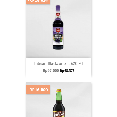
Intisari Blackcurrant 620 Ml
Harga biasa
Harga
Rp97.000
Rp68.376
-RP16.000