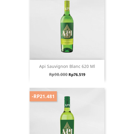
Api Sauvignon Blanc 620 Ml
Harga biasa
Harga
Rp98.000
Rp76.519
-RP21.481