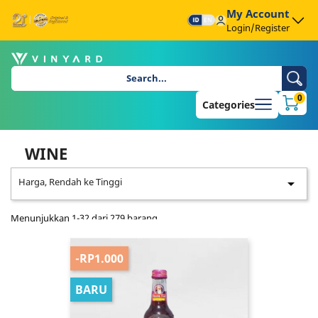
My Account
Login/Register
0
Categories
WINE
Harga, Rendah ke Tinggi

Menunjukkan 1-32 dari 279 barang
-RP1.000
BARU