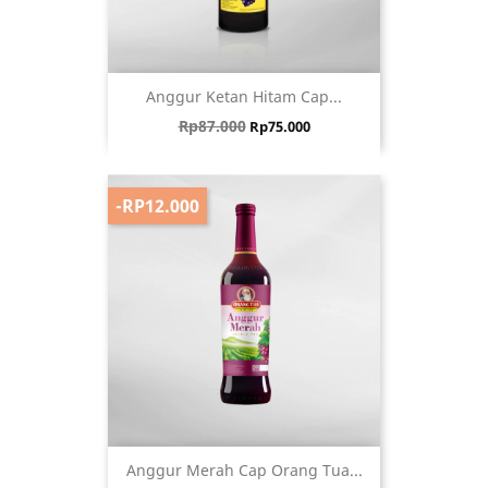
Anggur Ketan Hitam Cap...
Harga biasa
Harga
Rp87.000
Rp75.000
-RP12.000
Anggur Merah Cap Orang Tua...