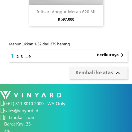
Intisari Anggur Merah 620 Ml
Harga
Rp97.000
Menunjukkan 1-32 dari 279 barang

1
Berikutnya
2
3
…
9
Kembali ke atas

(+62) 811 8010 2000 - WA Only
sales@vinyard.id
Jl. Lingkar Luar
Barat Kav. 35-
36,