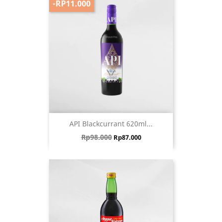
-RP11.000
API Blackcurrant 620ml...
Harga biasa
Harga
Rp98.000
Rp87.000