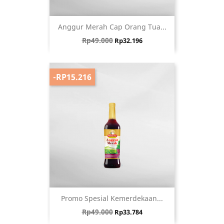
Anggur Merah Cap Orang Tua...
Harga biasa
Harga
Rp49.000
Rp32.196
-RP15.216
Promo Spesial Kemerdekaan...
Harga biasa
Harga
Rp49.000
Rp33.784