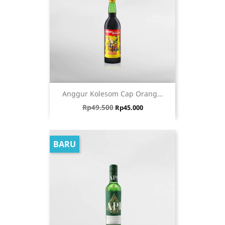
Anggur Kolesom Cap Orang...
Harga biasa
Harga
Rp49.500
Rp45.000
BARU