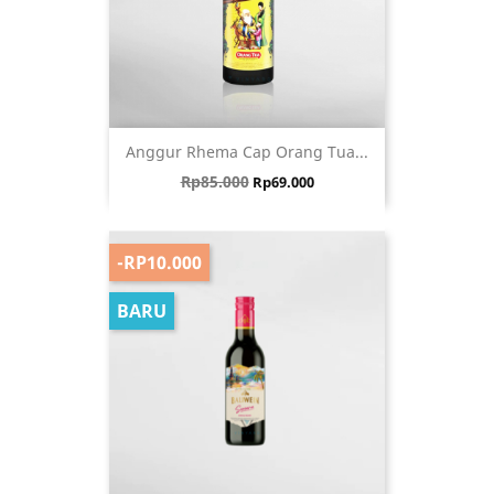
Anggur Rhema Cap Orang Tua...
Harga biasa
Harga
Rp85.000
Rp69.000
-RP10.000
BARU