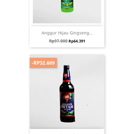
Anggur Hijau Gingseng...
Harga biasa
Harga
Rp97.000
Rp64.391
-RP32.609