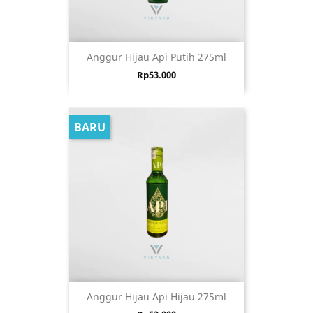
Anggur Hijau Api Putih 275ml
Harga
Rp53.000
BARU
Anggur Hijau Api Hijau 275ml