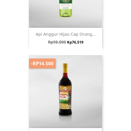
Api Anggur Hijau Cap Orang...
Harga biasa
Harga
Rp98.000
Rp76.519
-RP14.500