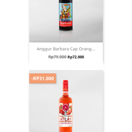
Anggur Barbara Cap Orang...
Harga biasa
Harga
Rp79.000
Rp72.000
-RP31.000