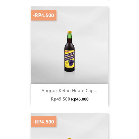
-RP4.500
Anggur Ketan Hitam Cap...
Harga biasa
Harga
Rp49.500
Rp45.000
-RP4.500