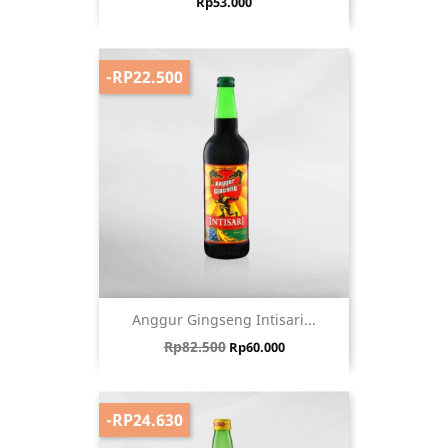
Harga
Rp53.000
-RP22.500
Anggur Gingseng Intisari...
Harga biasa
Harga
Rp82.500
Rp60.000
-RP24.630