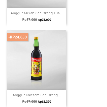
Anggur Merah Cap Orang Tua...
Harga biasa
Harga
Rp87.000
Rp75.000
-RP24.630
Anggur Kolesom Cap Orang...
Harga biasa
Harga
Rp87.000
Rp62.370