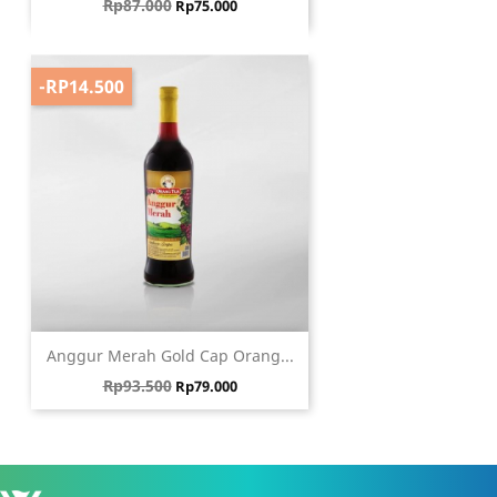
Harga biasa
Harga
Rp87.000
Rp75.000
-RP14.500
Anggur Merah Gold Cap Orang...
Harga biasa
Harga
Rp93.500
Rp79.000