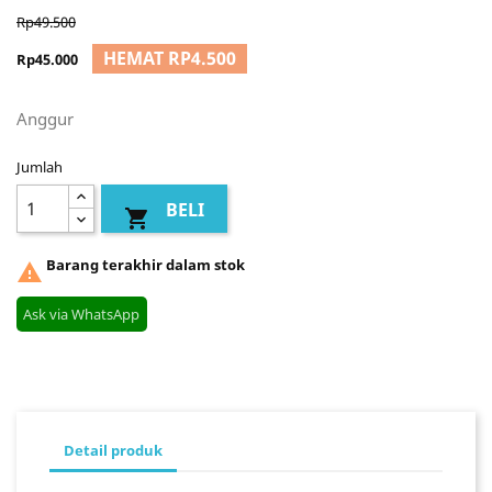
Rp49.500
HEMAT RP4.500
Rp45.000
Anggur
Jumlah
BELI

Barang terakhir dalam stok

Ask via WhatsApp
Detail produk