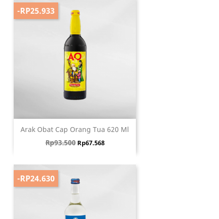
-RP25.933
Arak Obat Cap Orang Tua 620 Ml
Harga biasa
Harga
Rp93.500
Rp67.568
-RP24.630