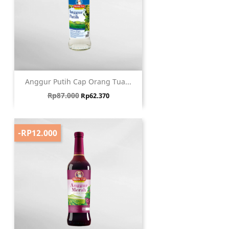
Anggur Putih Cap Orang Tua...
Harga biasa
Harga
Rp87.000
Rp62.370
-RP12.000