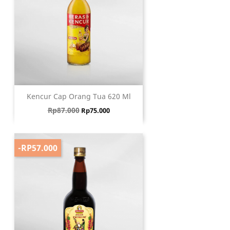
Kencur Cap Orang Tua 620 Ml
Harga biasa
Harga
Rp87.000
Rp75.000
-RP57.000