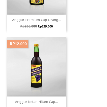
Anggur Premium Cap Orang...
Harga biasa
Harga
Rp296.000
Rp239.000
-RP12.000
Anggur Ketan Hitam Cap...