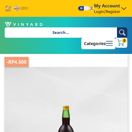
My Account
Login/Register
0
Categories
-RP4.500