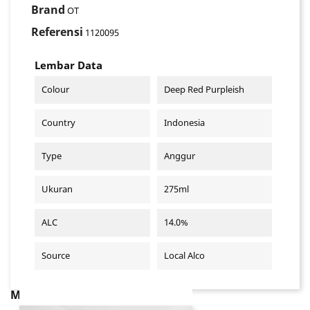
Brand
OT
Referensi
1120095
Lembar Data
Colour
Deep Red Purpleish
Country
Indonesia
Type
Anggur
Ukuran
275ml
ALC
14.0%
Source
Local Alco
MUNGKIN ANDA JUGA SUKA