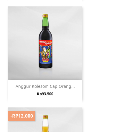
Anggur Kolesom Cap Orang...
Harga
Rp93.500
-RP12.000