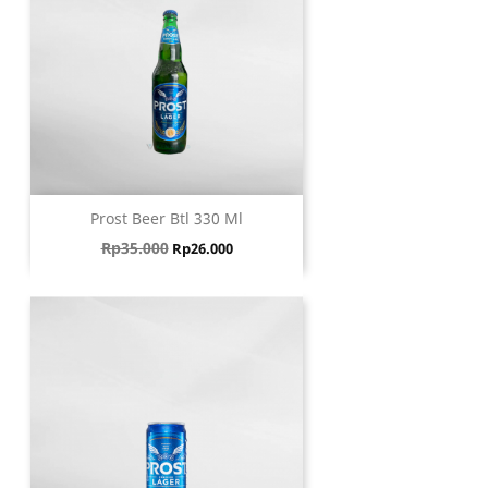
Prost Beer Btl 330 Ml
Harga biasa
Harga
Rp35.000
Rp26.000