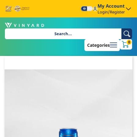
My Account
Login/Register
0
Categories