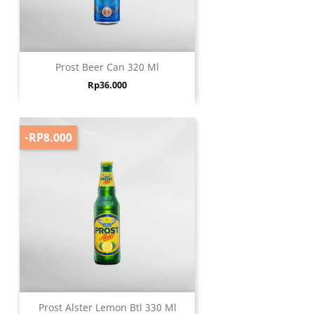
Prost Beer Can 320 Ml
Harga
Rp36.000
-RP8.000
Prost Alster Lemon Btl 330 Ml