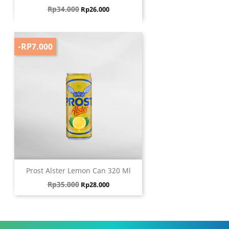
Harga biasa
Harga
Rp34.000
Rp26.000
-RP7.000
Prost Alster Lemon Can 320 Ml
Harga biasa
Harga
Rp35.000
Rp28.000