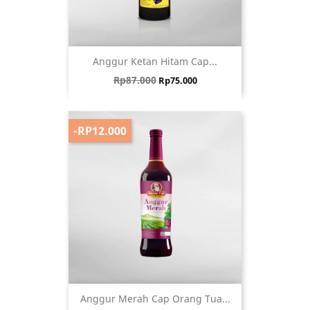
Anggur Ketan Hitam Cap...
Harga biasa
Harga
Rp87.000
Rp75.000
-RP12.000
Anggur Merah Cap Orang Tua...