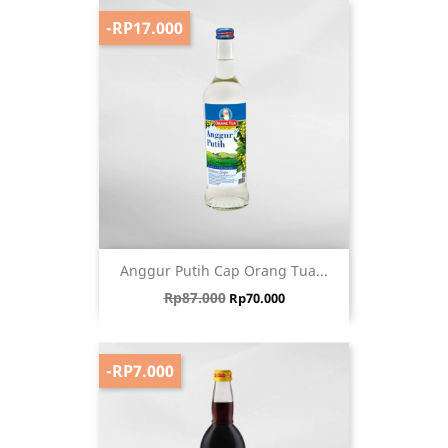
-RP17.000
Anggur Putih Cap Orang Tua...
Harga biasa
Harga
Rp87.000
Rp70.000
-RP7.000