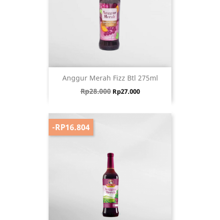
Anggur Merah Fizz Btl 275ml
Harga biasa
Harga
Rp28.000
Rp27.000
-RP16.804