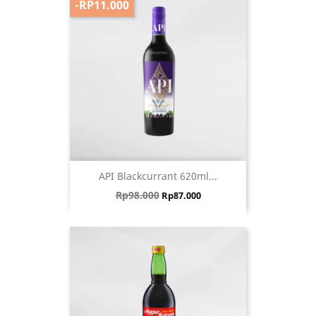
-RP11.000
API Blackcurrant 620ml...
Harga biasa
Harga
Rp98.000
Rp87.000