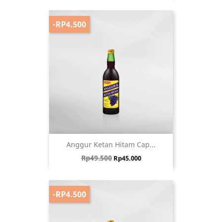
-RP4.500
Anggur Ketan Hitam Cap...
Harga biasa
Harga
Rp49.500
Rp45.000
-RP4.500