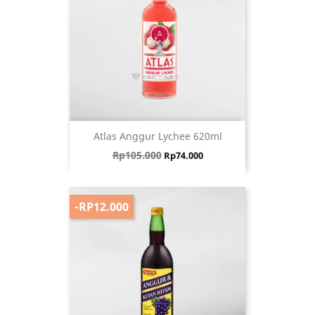
Atlas Anggur Lychee 620ml
Harga biasa
Harga
Rp105.000
Rp74.000
-RP12.000