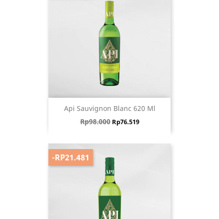
Api Sauvignon Blanc 620 Ml
Harga biasa
Harga
Rp98.000
Rp76.519
-RP21.481