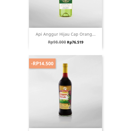
Api Anggur Hijau Cap Orang...
Harga biasa
Harga
Rp98.000
Rp76.519
-RP14.500