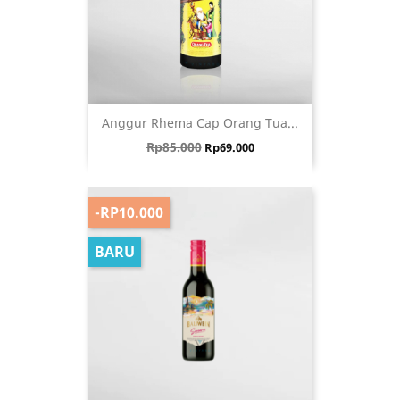
Anggur Rhema Cap Orang Tua...
Harga biasa
Harga
Rp85.000
Rp69.000
-RP10.000
BARU