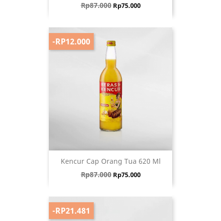
Harga biasa
Harga
Rp87.000
Rp75.000
-RP12.000
Kencur Cap Orang Tua 620 Ml
Harga biasa
Harga
Rp87.000
Rp75.000
-RP21.481