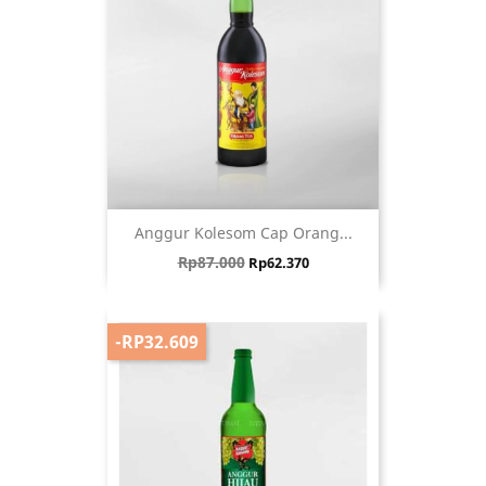
Anggur Kolesom Cap Orang...
Harga biasa
Harga
Rp87.000
Rp62.370
-RP32.609