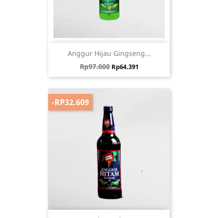
Anggur Hijau Gingseng...
Harga biasa
Harga
Rp97.000
Rp64.391
-RP32.609