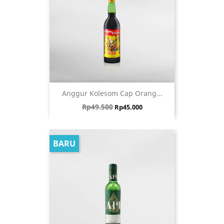
Anggur Kolesom Cap Orang...
Harga biasa
Harga
Rp49.500
Rp45.000
BARU