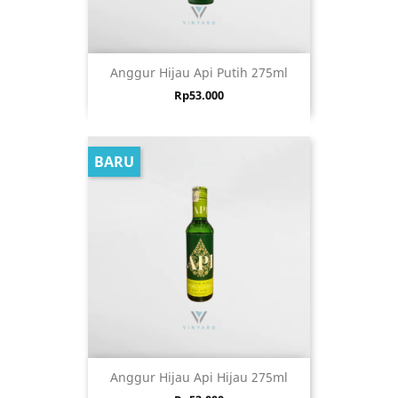
Anggur Hijau Api Putih 275ml
Harga
Rp53.000
BARU
Anggur Hijau Api Hijau 275ml