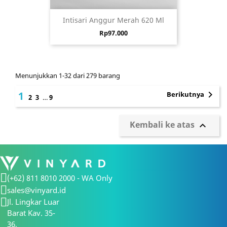
Intisari Anggur Merah 620 Ml
Harga
Rp97.000
Menunjukkan 1-32 dari 279 barang

1
Berikutnya
2
3
…
9
Kembali ke atas

(+62) 811 8010 2000 - WA Only
sales@vinyard.id
Jl. Lingkar Luar
Barat Kav. 35-
36,