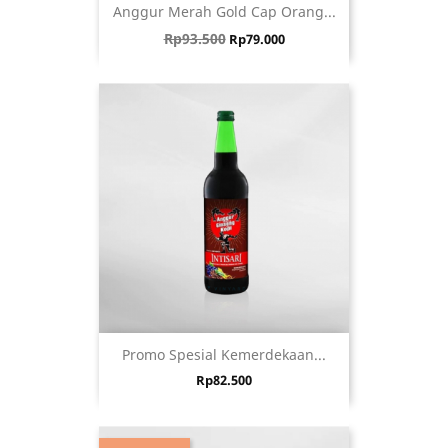
Anggur Merah Gold Cap Orang...
Harga biasa
Harga
Rp93.500
Rp79.000
Promo Spesial Kemerdekaan...
Harga
Rp82.500