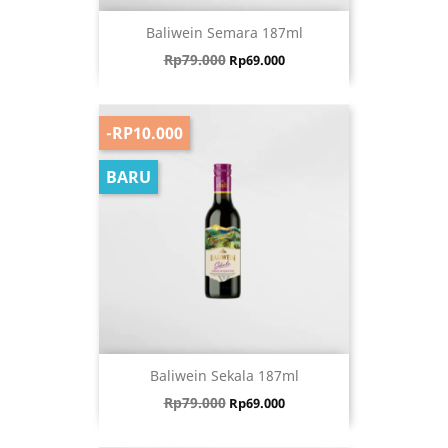
Baliwein Semara 187ml
Harga biasa
Harga
Rp79.000
Rp69.000
-RP10.000
BARU
Baliwein Sekala 187ml
Harga biasa
Harga
Rp79.000
Rp69.000