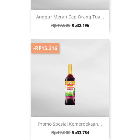
Anggur Merah Cap Orang Tua...
Harga biasa
Harga
Rp49.000
Rp32.196
-RP15.216
Promo Spesial Kemerdekaan...
Harga biasa
Harga
Rp49.000
Rp33.784