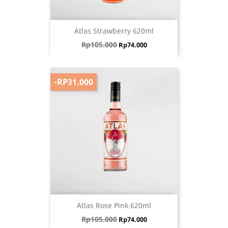
Atlas Strawberry 620ml
Harga biasa
Harga
Rp105.000
Rp74.000
-RP31.000
Atlas Rose Pink 620ml
Harga biasa
Harga
Rp105.000
Rp74.000