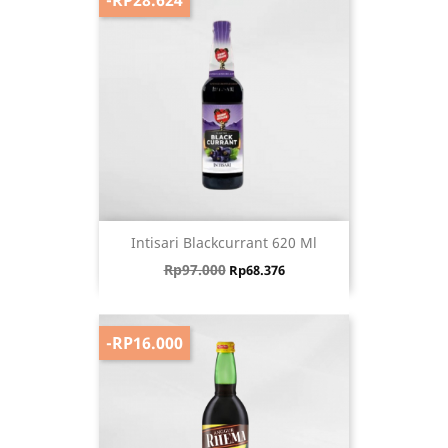
Intisari Blackcurrant 620 Ml
Harga biasa
Harga
Rp97.000
Rp68.376
-RP16.000