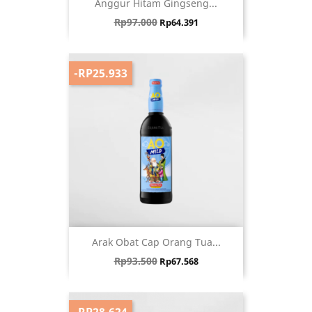
Anggur Hitam Gingseng...
Harga biasa
Harga
Rp97.000
Rp64.391
-RP25.933
Arak Obat Cap Orang Tua...
Harga biasa
Harga
Rp93.500
Rp67.568
-RP28.624