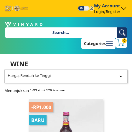
My Account
Login/Register
0
Categories
WINE
Harga, Rendah ke Tinggi

Menunjukkan 1-32 dari 279 barang
-RP1.000
BARU