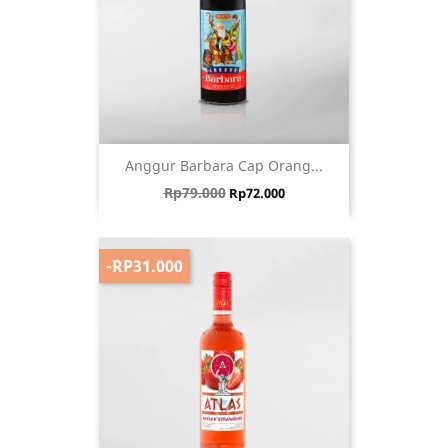
Anggur Barbara Cap Orang...
Harga biasa
Harga
Rp79.000
Rp72.000
-RP31.000