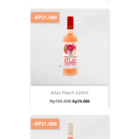
-RP31.000
Atlas Peach 620ml
Harga biasa
Harga
Rp105.000
Rp74.000
-RP31.000