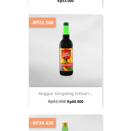
Harga
Rp53.000
-RP22.500
Anggur Gingseng Intisari...
Harga biasa
Harga
Rp82.500
Rp60.000
-RP24.630