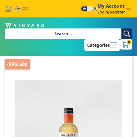
My Account
Login/Register
0
Categories
-RP2.500