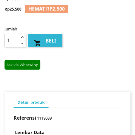
HEMAT RP2.500
Rp25.500
Jumlah
BELI

Ask via WhatsApp
Detail produk
Referensi
1119039
Lembar Data