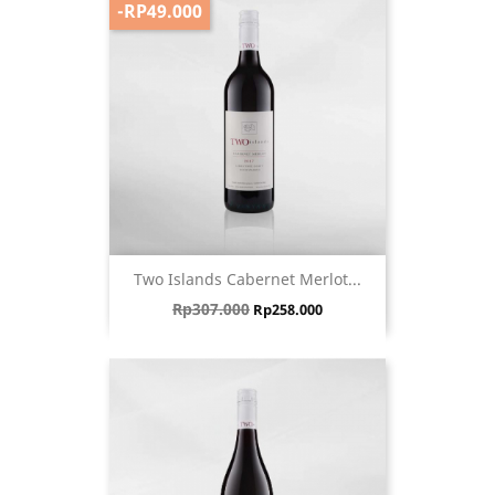
-RP49.000
Two Islands Cabernet Merlot...
Harga biasa
Harga
Rp307.000
Rp258.000