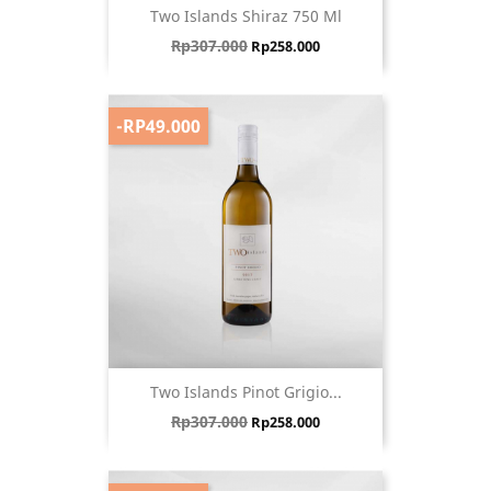
Two Islands Shiraz 750 Ml
Harga biasa
Harga
Rp307.000
Rp258.000
-RP49.000
Two Islands Pinot Grigio...
Harga biasa
Harga
Rp307.000
Rp258.000