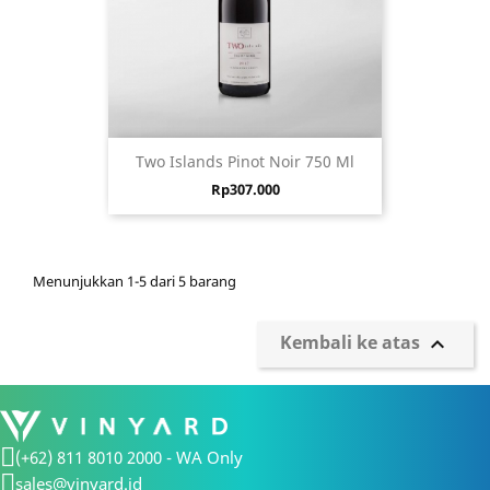
Two Islands Pinot Noir 750 Ml
Harga
Rp307.000
Menunjukkan 1-5 dari 5 barang
Kembali ke atas

(+62) 811 8010 2000 - WA Only
sales@vinyard.id