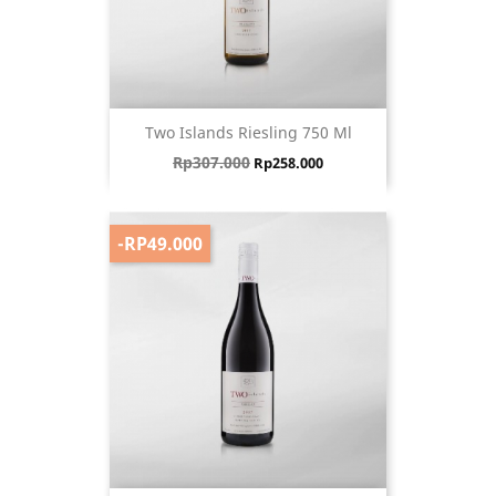
Two Islands Riesling 750 Ml
Harga biasa
Harga
Rp307.000
Rp258.000
-RP49.000