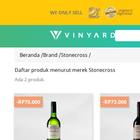
WE ONLY SELL
Beranda
/
Brand
/
Stonecross
/
Daftar produk menurut merek Stonecross
Ada 2 produk.
-RP70.000
-RP73.000