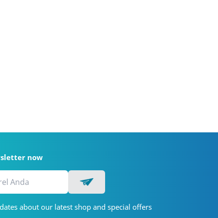
wsletter now
dates about our latest shop and special offers