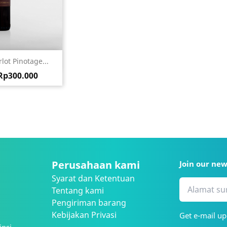
ck view
lot Pinotage...
sa
Harga
Rp300.000
Perusahaan kami
Join our ne
Syarat dan Ketentuan
Tentang kami
Pengiriman barang
Kebijakan Privasi
Get e-mail up
insi