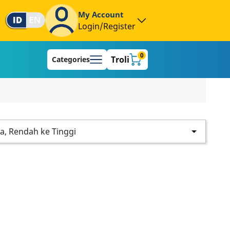
My Account
Login/Register
0
Troli
Categories

a, Rendah ke Tinggi