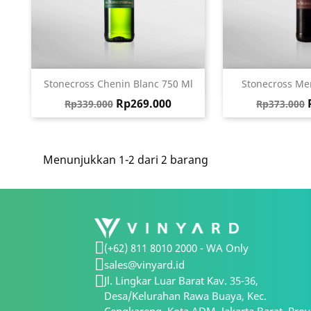
Quick view
Qui


Stonecross Chenin Blanc 750 Ml
Stonecross Mer
Harga biasa
Harga
Harga bia
Rp269.000
Rp339.000
Rp373.000
Menunjukkan 1-2 dari 2 barang
(+62) 811 8010 2000 - WA Only
sales@vinyard.id
Jl. Lingkar Luar Barat Kav. 35-36,
Desa/Kelurahan Rawa Buaya, Kec.
Cengkareng, Kota ADM. Jakarta Barat, Prov