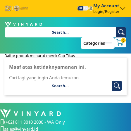
My Account
Login/Register
0
Categories
Daftar produk menurut merek Cap Tikus
Maaf atas ketidaknyamanan ini.
Cari lagi yang ingin Anda temukan
(+62) 811 8010 2000 - WA Only
sales@vinyard.id