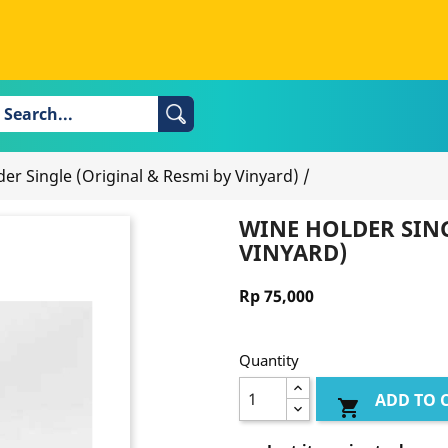
er Single (Original & Resmi by Vinyard)
/
WINE HOLDER SING
VINYARD)
Rp 75,000
Quantity
ADD TO 
