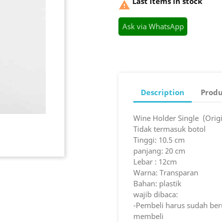
Last items in stock

Ask via WhatsApp
Description
Produ
Wine Holder Single (Orig
Tidak termasuk botol
Tinggi: 10.5 cm
panjang: 20 cm
Lebar : 12cm
Warna: Transparan
Bahan: plastik
wajib dibaca:
-Pembeli harus sudah ber
membeli