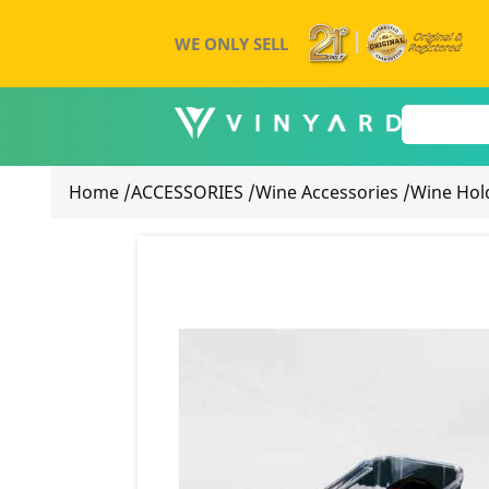
WE ONLY SELL
Home
/
ACCESSORIES
/
Wine Accessories
/
Wine Hold