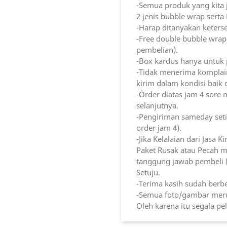
-Semua produk yang kita j
2 jenis bubble wrap serta
-Harap ditanyakan keterse
-Free double bubble wrap
pembelian).
-Box kardus hanya untuk p
-Tidak menerima komplain
kirim dalam kondisi baik
-Order diatas jam 4 sore me
selanjutnya.
-Pengiriman sameday seti
order jam 4).
-Jika Kelalaian dari Jasa 
Paket Rusak atau Pecah m
tanggung jawab pembeli 
Setuju.
-Terima kasih sudah berbe
-Semua foto/gambar merup
Oleh karena itu segala p