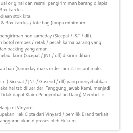
ual original dan resmi, pengirimiman barang dilapis
 Box kardus.
diaan stok kita.
 & Box kardus / tote bag (tanpa minimum
engiriman non sameday (Sicepat / J&T / dll).
 botol rembes / retak / pecah karna barang yang
 dan packing yang aman.
laui kurir (Sicepat / JNT / dll) dikirim dihari
ap hari (Sameday maks order jam 2, Instant maks
Kirim ( Sicepat / JNT / Gosend / dll) yang menyebabkan
aka hal tsb diluar dari Tanggung Jawab Kami, menjadi
(Tidak dapat Klaim Pengembalian Uang) Membeli =
lanja di Vinyard.
akan Hak Cipta dari Vinyard / pemilik Brand terkait.
elanggaran akan diproses oleh Hukum.