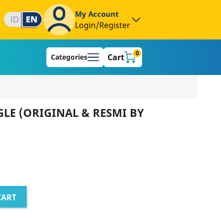
My Account
Login/Register
0
Cart
Categories
LE (ORIGINAL & RESMI BY
CART